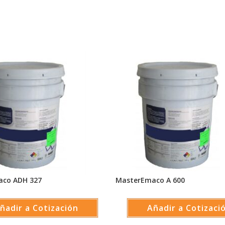
aco ADH 327
MasterEmaco A 600
ñadir a Cotización
Añadir a Cotizaci