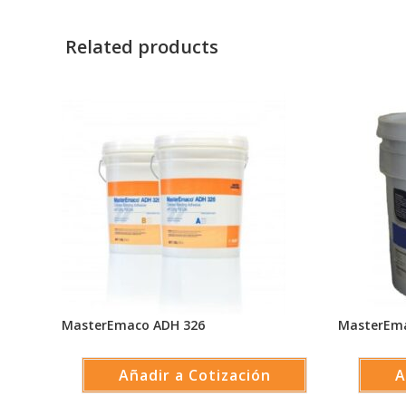
Related products
MasterEmaco ADH 326
MasterEm
Añadir a Cotización
A