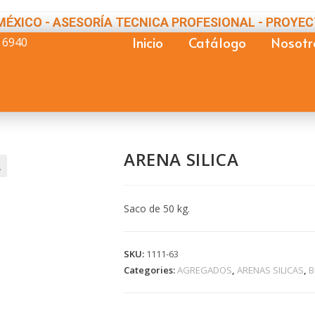
MÉXICO - ASESORÍA TECNICA PROFESIONAL - PROYEC
Inicio
Catálogo
Nosotr
 6940
ARENA SILICA

Saco de 50 kg.
SKU:
1111-63
Categories:
AGREGADOS
,
ARENAS SILICAS
,
B