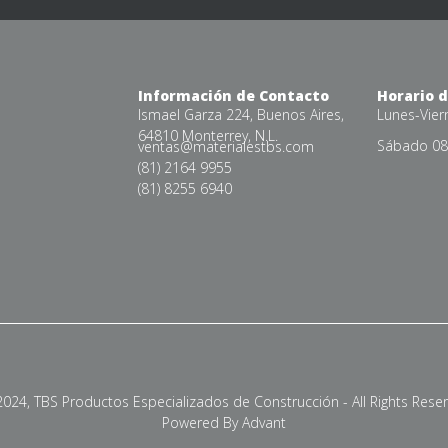
Información de Contacto
Horario 
Ismael Garza 224, Buenos Aires,
Lunes-Vier
64810 Monterrey, N.L.
Sábado 08:
ventas@materialestbs.com
(81) 2164 9955
(81) 8255 6940
024, TBS Productos Especializados de Construcción - All Rights Rese
Powered By Advant