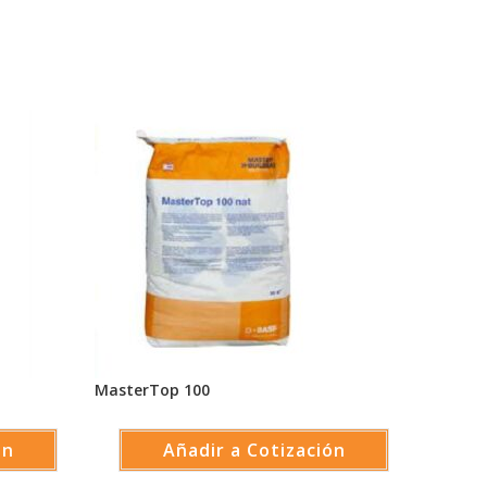
MasterTop 100
ón
Añadir a Cotización