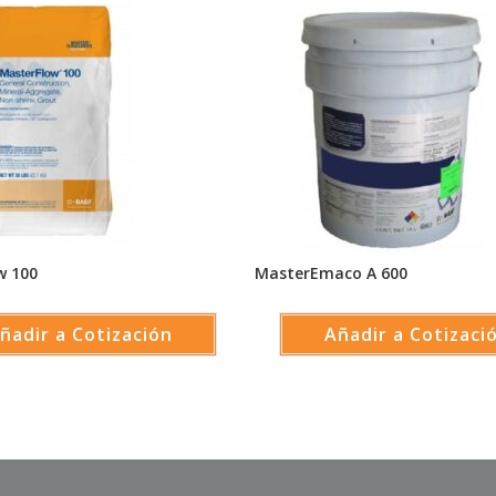
w 100
MasterEmaco A 600
ñadir a Cotización
Añadir a Cotizaci