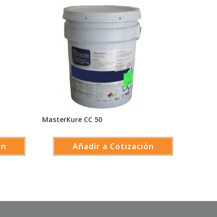
MasterKure CC 50
ón
Añadir a Cotización