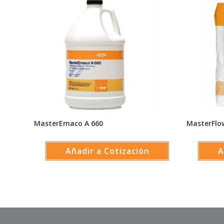
MasterEmaco A 660
MasterFlo
Añadir a Cotización
A