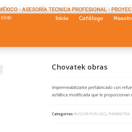
MÉXICO - ASESORÍA TECNICA PROFESIONAL - PROYEC
Inicio
Catálogo
Nosotr
 6940
Chovatek obras

Impermeabilizante prefabricado con refuer
asfáltica modificada que le proporcionan c
Categories:
BUSCAR POR USO
,
THERMOTEK