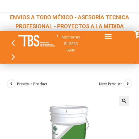
ENVIOS A TODO MÉXICO - ASESORÍA TECNICA
PROFESIONAL - PROYECTOS A LA MEDIDA
Monterrey
81 8255
6940
Previous Product
Next Product
🔍