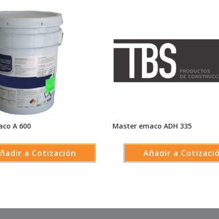
co A 600
Master emaco ADH 335
ñadir a Cotización
Añadir a Cotizaci