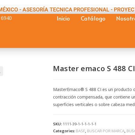
MÉXICO - ASESORÍA TECNICA PROFESIONAL - PROYEC
Inicio
Catálogo
Nosotr
 6940
Master emaco S 488 C

MasterEmaco® S 488 CI es un producto d
contracción compensada, que contiene un i
superficies verticales o sobre cabeza me
SKU:
1111-39-1-1-1-1-1-1
Categories:
BASF
,
BUSCAR POR MARCA
,
BUS