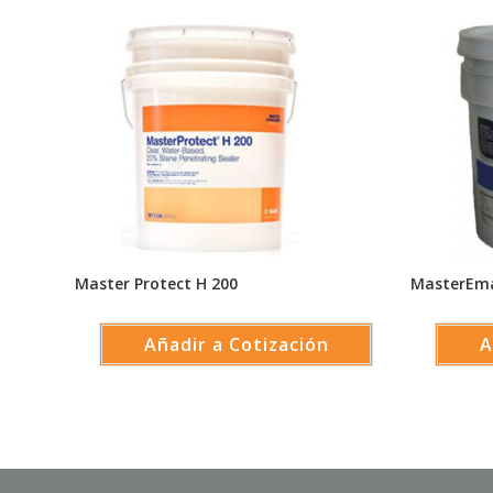
Master Protect H 200
MasterEma
Añadir a Cotización
A