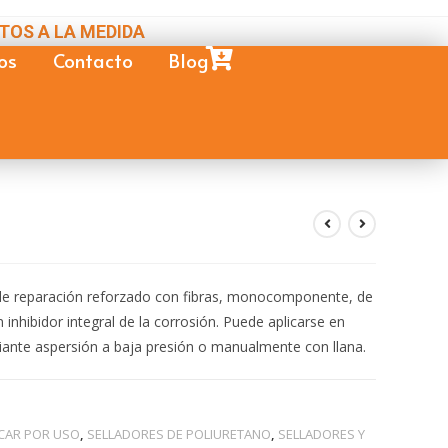
TOS A LA MEDIDA
os
Contacto
Blog
I
e reparación reforzado con fibras, monocomponente, de
nhibidor integral de la corrosión. Puede aplicarse en
diante aspersión a baja presión o manualmente con llana.
CAR POR USO
,
SELLADORES DE POLIURETANO
,
SELLADORES Y