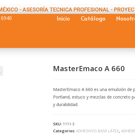
MÉXICO - ASESORÍA TECNICA PROFESIONAL - PROYEC
Inicio
Catálogo
Nosotr
 6940
MasterEmaco A 660

MasterEmaco A 660 es una emulsión de p
Portland, estuco y mezclas de concreto pa
y durabilidad.
SKU:
1111-3
Categories:
ADHESIVOS BASE LÁTEX
,
ADHESI