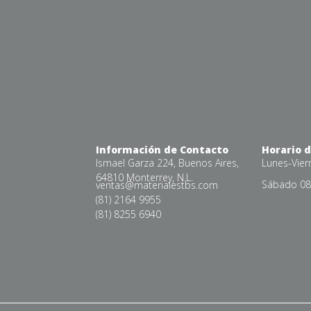
Información de Contacto
Horario 
Ismael Garza 224, Buenos Aires,
Lunes-Vier
64810 Monterrey, N.L.
Sábado 08:
ventas@materialestbs.com
(81) 2164 9955
(81) 8255 6940