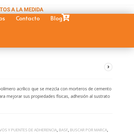
TOS A LA MEDIDA
os
Contacto
Blog
olímero acrílico que se mezcla con morteros de cemento
ra mejorar sus propiedades físicas, adhesión al sustrato
VOS Y PUENTES DE ADHERENCIA
,
BASF
,
BUSCAR POR MARCA
,