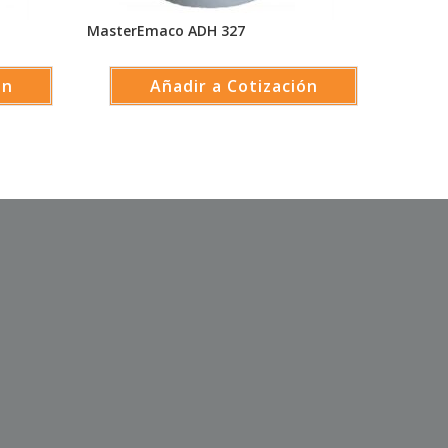
MasterEmaco ADH 327
ón
Añadir a Cotización