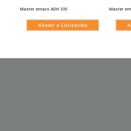
Master emaco ADH 335
Master em
Añadir a Cotización
A