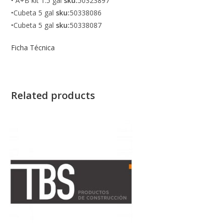
• A+B kit 1.5 gal
sku:
50323897
•Cubeta 5 gal
sku:
50338086
•Cubeta 5 gal
sku:
50338087
Ficha Técnica
Related products