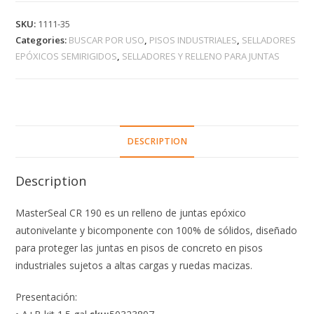
SKU:
1111-35
Categories:
BUSCAR POR USO
,
PISOS INDUSTRIALES
,
SELLADORES
EPÓXICOS SEMIRIGIDOS
,
SELLADORES Y RELLENO PARA JUNTAS
DESCRIPTION
Description
MasterSeal CR 190 es un relleno de juntas epóxico
autonivelante y bicomponente con 100% de sólidos, diseñado
para proteger las juntas en pisos de concreto en pisos
industriales sujetos a altas cargas y ruedas macizas.
Presentación: