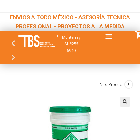
ENVIOS A TODO MÉXICO - ASESORÍA TECNICA
PROFESIONAL - PROYECTOS A LA MEDIDA
Monterrey
81 8255
6940
Next Product
🔍