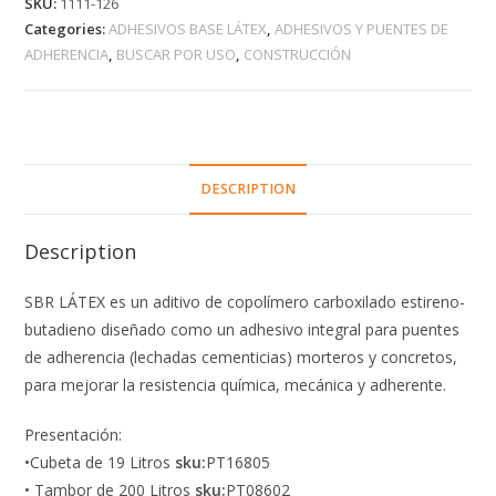
SKU:
1111-126
Categories:
ADHESIVOS BASE LÁTEX
,
ADHESIVOS Y PUENTES DE
ADHERENCIA
,
BUSCAR POR USO
,
CONSTRUCCIÓN
DESCRIPTION
Description
SBR LÁTEX es un aditivo de copolímero carboxilado estireno-
butadieno diseñado como un adhesivo integral para puentes
de adherencia (lechadas cementicias) morteros y concretos,
para mejorar la resistencia química, mecánica y adherente.
Presentación:
•Cubeta de 19 Litros
sku:
PT16805
• Tambor de 200 Litros
sku:
PT08602