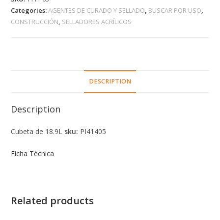
Categories:
AGENTES DE CURADO Y SELLADO
,
BUSCAR POR USO
,
CONSTRUCCIÓN
,
SELLADORES ACRÍLICOS
DESCRIPTION
Description
Cubeta de 18.9L
sku:
PI41405
Ficha Técnica
Related products