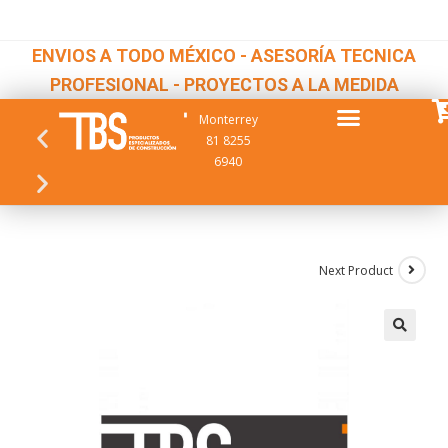
ENVIOS A TODO MÉXICO - ASESORÍA TECNICA
PROFESIONAL - PROYECTOS A LA MEDIDA
Monterrey
81 8255
6940
Next Product
🔍