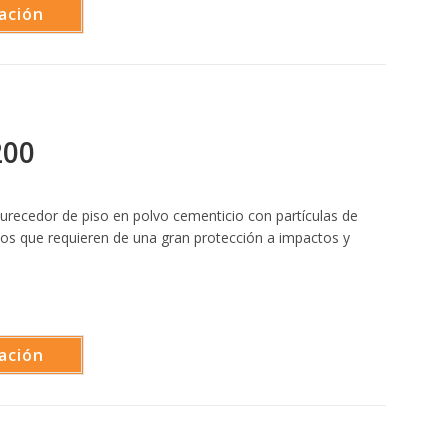
ación
200
recedor de piso en polvo cementicio con partículas de
isos que requieren de una gran protección a impactos y
ación