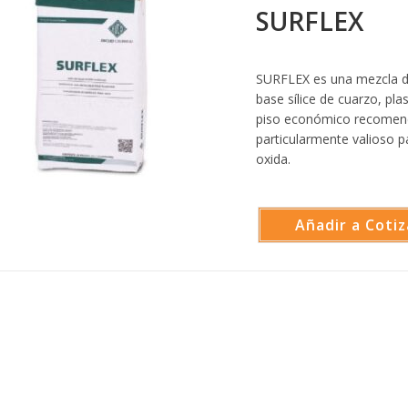
SURFLEX
SURFLEX es una mezcla de
base sílice de cuarzo, pl
piso económico recomenda
particularmente valioso 
oxida.
Añadir a Cotiz