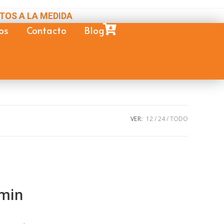
TOS A LA MEDIDA
os
Contacto
Blog
VER:
12
24
TODO
umin