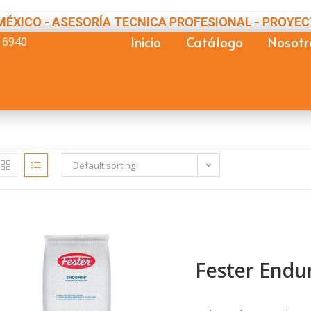
MÉXICO - ASESORÍA TECNICA PROFESIONAL - PROYEC
Inicio
Catálogo
Nosotr
 6940
Default sorting
Fester End