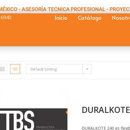
MÉXICO - ASESORÍA TECNICA PROFESIONAL - PROYEC
Inicio
Catálogo
Nosotr
 6940
Default sorting
DURALKOTE
DURALKOTE 240 es flexibl