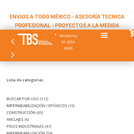
ENVIOS A TODO MÉXICO - ASESORÍA TECNICA
PROFESIONAL - PROYECTOS A LA MEDIDA
Monterrey
81 8255
6940
Lista de categorías
BUSCAR POR USO
312
IMPERMEABILIZACIÓN / EPÓXICOS
10
CONSTRUCCIÓN
65
ANCLAJES
6
PISOS INDUSTRIALES
47
IMPERMEABILIZACIÓN
58