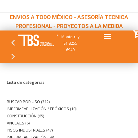
ENVIOS A TODO MÉXICO - ASESORÍA TECNICA
PROFESIONAL - PROYECTOS A LA MEDIDA
Monterrey
81 8255
6940
Lista de categorías
BUSCAR POR USO
312
IMPERMEABILIZACIÓN / EPÓXICOS
10
CONSTRUCCIÓN
65
ANCLAJES
6
PISOS INDUSTRIALES
47
IMPERMEABILIZACIÓN
58