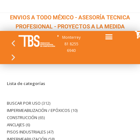
ENVIOS A TODO MÉXICO - ASESORÍA TECNICA
PROFESIONAL - PROYECTOS A LA MEDIDA
Monterrey
81 8255
6940
Lista de categorías
BUSCAR POR USO
312
IMPERMEABILIZACIÓN / EPÓXICOS
10
CONSTRUCCIÓN
65
ANCLAJES
6
PISOS INDUSTRIALES
47
IMPERMEABILIZACIÓN
58