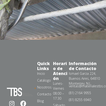
Quick
Horari
Información
Links
o de
de Contacto
Atenci
Inicio
Ismael Garza 224,
ón
Buenos Aires, 64810
Catálogo
Lunes-
Monterrey, N.L.
ventas@materialestbs.
Nosotros
Viernes
(81) 2164 9955
08:00 –
Contacto
17:30
(81) 8255 6940
Blog
Sábado