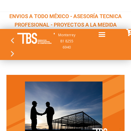
ENVIOS A TODO MÉXICO - ASESORÍA TECNICA
PROFESIONAL - PROYECTOS A LA MEDIDA
Monterrey
81 8255
6940