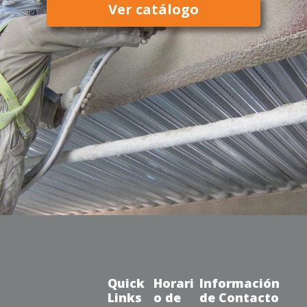
Ver catálogo
Quick
Horari
Información
Links
o de
de Contacto