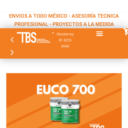
ENVIOS A TODO MÉXICO - ASESORÍA TECNICA
PROFESIONAL - PROYECTOS A LA MEDIDA
Monterrey
81 8255
6940